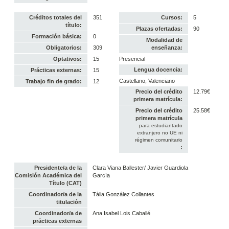
Créditos totales del
351
Cursos:
5
título:
Plazas ofertadas:
90
Formación básica:
0
Modalidad de
Obligatorios:
309
enseñanza:
Optativos:
15
Presencial
Lengua docencia:
Prácticas externas:
15
Castellano, Valenciano
Trabajo fin de grado:
12
Precio del crédito
12.79€
primera matrícula:
Precio del crédito
25.58€
primera matrícula
para estudiantado
extranjero no UE ni
régimen comunitario
:
Presidente/a de la
Clara Viana Ballester/ Javier Guardiola
Comisión Académica del
García
Título (CAT)
Coordinador/a de la
Tàlia González Collantes
titulación
Coordinador/a de
Ana Isabel Lois Caballé
prácticas externas