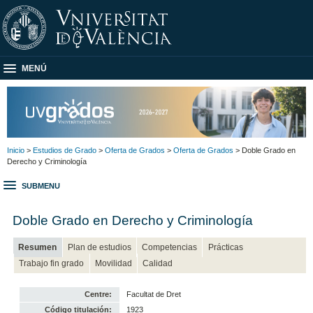
MENÚ
Inicio
>
Estudios de Grado
>
Oferta de Grados
>
Oferta de Grados
> Doble Grado en
Derecho y Criminología
SUBMENU
Doble Grado en Derecho y Criminología
Resumen
Plan de estudios
Competencias
Prácticas
Trabajo fin grado
Movilidad
Calidad
Centre:
Facultat de Dret
Código titulación:
1923