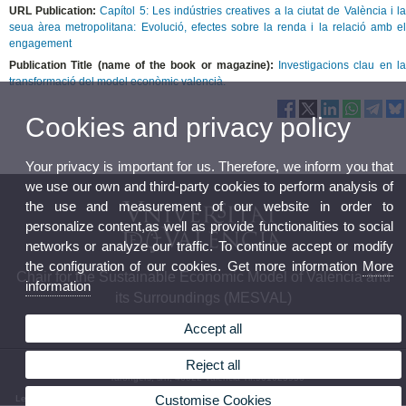
URL Publication:
Capítol 5: Les indústries creatives a la ciutat de València i l
seua àrea metropolitana: Evolució, efectes sobre la renda i la relació amb el
engagement
Publication Title (name of the book or magazine):
Investigacions clau en l
transformació del model econòmic valencià.
Cookies and privacy policy
Your privacy is important for us. Therefore, we inform you that
we use our own and third-party cookies to perform analysis of
the use and measurement of our website in order to
personalize content,as well as provide functionalities to social
networks or analyze our traffic. To continue accept or modify
the configuration of our cookies. Get more information
More
Chair for the Sustainable Economic Model of Valencia and
information
its Surroundings (MESVAL)
Accept all
Reject all
© 2026 UV. - Campus Tarongers. Edificio Departamental. Facultad de Economía. Avda.
Tarongers, s/n, 46022 València Tlf.961625950
Customise Cookies
Legal Disclaimer
|
Accessibility
|
Privacy Policy
|
Cookies
|
Transparency
|
Bústia de contacte