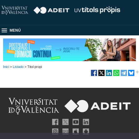
MENÚ
Inici
>
Listado
> Titol propi