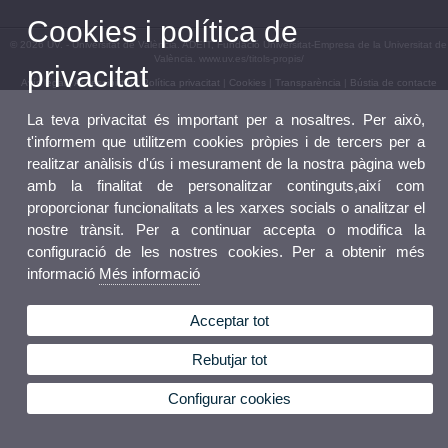
Cookies i política de
© 2026 UV. - Universitat de València. ADEIT, Fundació Universitat-Empresa de la Universitat de
València. www.uv.es/titols-propis/
privacitat
Avís legal
|
Accessibilitat
|
Política privacitat
|
Cookies
|
Transparència
|
Bústia de contacte
La teva privacitat és important per a nosaltres. Per això,
t'informem que utilitzem cookies pròpies i de tercers per a
realitzar anàlisis d'ús i mesurament de la nostra pàgina web
amb la finalitat de personalitzar continguts,així com
proporcionar funcionalitats a les xarxes socials o analitzar el
nostre trànsit. Per a continuar accepta o modifica la
configuració de les nostres cookies. Per a obtenir més
informació
Més informació
Acceptar tot
Rebutjar tot
Configurar cookies