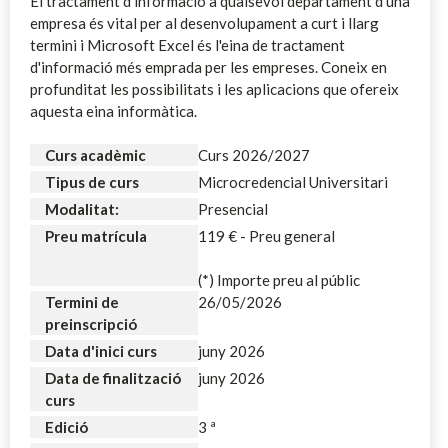
El tractament d'informació a qualsevol departament d'una
empresa és vital per al desenvolupament a curt i llarg
termini i Microsoft Excel és l'eina de tractament
d'informació més emprada per les empreses. Coneix en
profunditat les possibilitats i les aplicacions que ofereix
aquesta eina informàtica.
Curs acadèmic
Curs 2026/2027
Tipus de curs
Microcredencial Universitari
Modalitat:
Presencial
Preu matrícula
119 € - Preu general
(*) Importe preu al públic
Termini de
26/05/2026
preinscripció
Data d'inici curs
juny 2026
Data de finalització
juny 2026
curs
Edició
3 ª