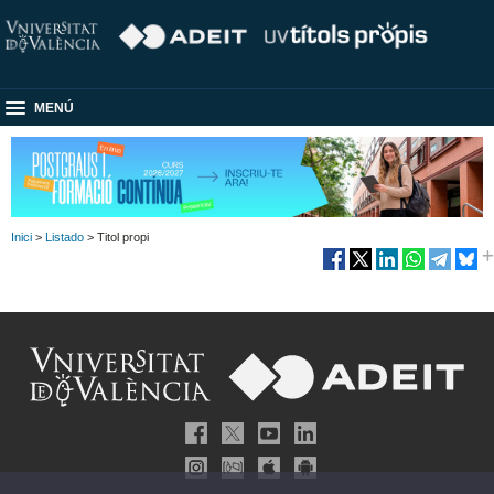
MENÚ
Inici
>
Listado
> Titol propi