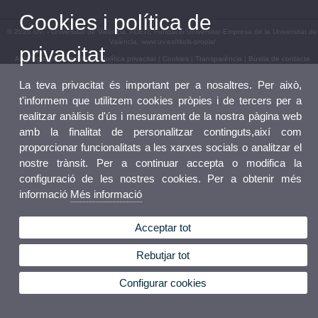
Cookies i política de
© 2026 UV. - Universitat de València. ADEIT, Fundació Universitat-Empresa de la Universitat de
València. www.uv.es/titols-propis/
privacitat
Avís legal
|
Accessibilitat
|
Política privacitat
|
Cookies
|
Transparència
|
Bústia de contacte
La teva privacitat és important per a nosaltres. Per això,
t'informem que utilitzem cookies pròpies i de tercers per a
realitzar anàlisis d'ús i mesurament de la nostra pàgina web
amb la finalitat de personalitzar continguts,així com
proporcionar funcionalitats a les xarxes socials o analitzar el
nostre trànsit. Per a continuar accepta o modifica la
configuració de les nostres cookies. Per a obtenir més
informació
Més informació
Acceptar tot
Rebutjar tot
Configurar cookies