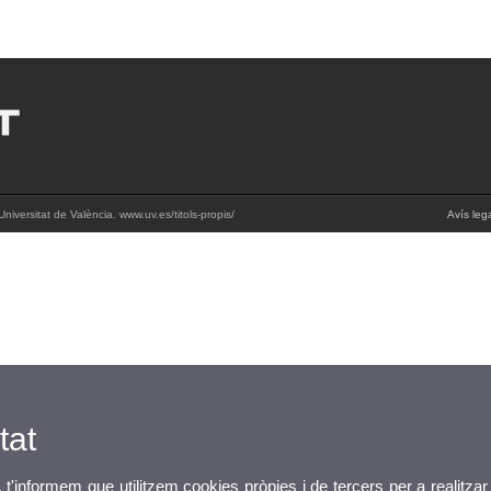
iversitat de València. www.uv.es/titols-propis/
Avís leg
tat
, t'informem que utilitzem cookies pròpies i de tercers per a realitzar