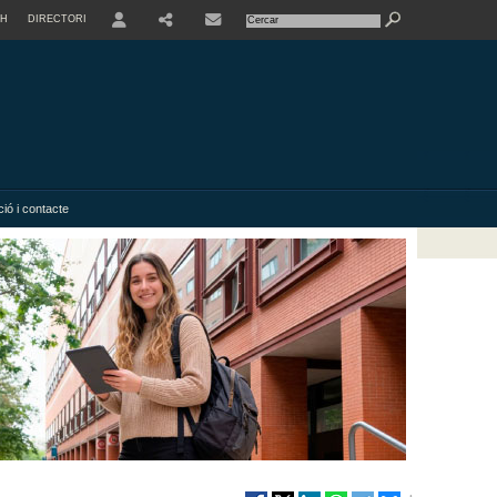
SH
DIRECTORI
USER
SHARE
ió i contacte