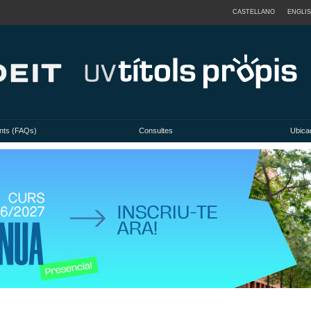
CASTELLANO
ENGLI
nts (FAQs)
Consultes
Ubicac