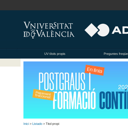
UV títols propis
Preguntes freqüe
Inici
>
Listado
> Titol propi