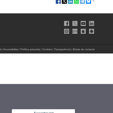
al
|
Accessibilitat
|
Política privacitat
|
Cookies
|
Transparència
|
Bústia de contacte