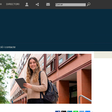
SH
DIRECTORI
USER
SHARE
ió i contacte