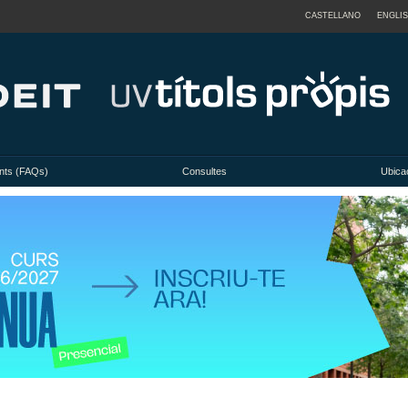
CASTELLANO
ENGLI
nts (FAQs)
Consultes
Ubicac