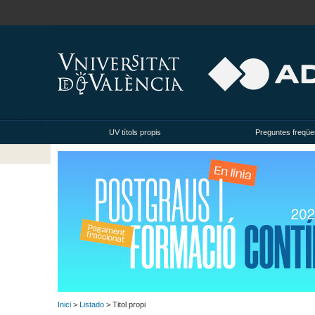
UV títols propis
Preguntes freqüe
Inici
>
Listado
> Titol propi