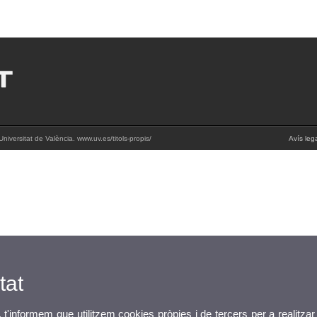
iversitat de València. www.uv.es/titols-propis/
Avís leg
tat
, t'informem que utilitzem cookies pròpies i de tercers per a realitzar