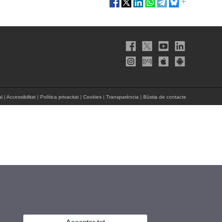
al
|
Accessibilitat
|
Política privacitat
|
Cookies
|
Transparència
|
Bústia de contacte