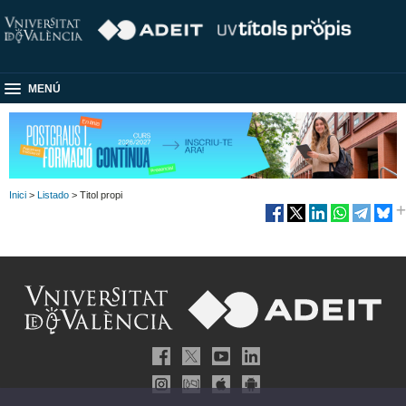
MENÚ
Inici
>
Listado
> Titol propi