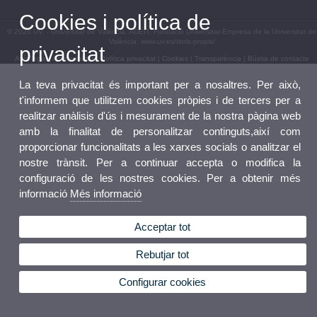
Cookies i política de
© 2026 UV. - Universitat de València. ADEIT, Fundació Universitat-Empresa de la Universitat de
València. www.uv.es/titols-propis/
privacitat
Avís legal
|
Accessibilitat
|
Política privacitat
|
Cookies
|
Transparència
|
Bústia de contacte
La teva privacitat és important per a nosaltres. Per això,
t'informem que utilitzem cookies pròpies i de tercers per a
realitzar anàlisis d'ús i mesurament de la nostra pàgina web
amb la finalitat de personalitzar continguts,així com
proporcionar funcionalitats a les xarxes socials o analitzar el
nostre trànsit. Per a continuar accepta o modifica la
configuració de les nostres cookies. Per a obtenir més
informació
Més informació
Acceptar tot
Rebutjar tot
Configurar cookies