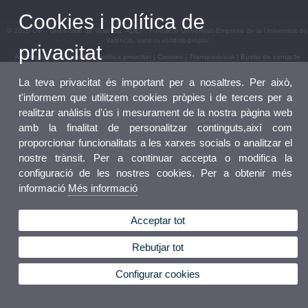
Cookies i política de
© 2026 UV. - Universitat de València. ADEIT, Fundació Universitat-Empresa de la Universitat de
València. www.uv.es/titols-propis/
privacitat
Avís legal
|
Accessibilitat
|
Política privacitat
|
Cookies
|
Transparència
|
Bústia de contacte
La teva privacitat és important per a nosaltres. Per això,
t'informem que utilitzem cookies pròpies i de tercers per a
realitzar anàlisis d'ús i mesurament de la nostra pàgina web
amb la finalitat de personalitzar continguts,així com
proporcionar funcionalitats a les xarxes socials o analitzar el
nostre trànsit. Per a continuar accepta o modifica la
configuració de les nostres cookies. Per a obtenir més
informació
Més informació
Acceptar tot
Rebutjar tot
Configurar cookies