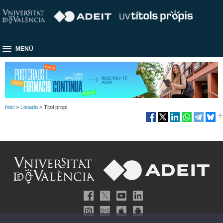
MENÚ
Inici
>
Listado
> Titol propi