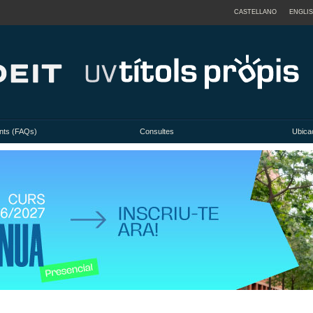
CASTELLANO
ENGLI
nts (FAQs)
Consultes
Ubicac