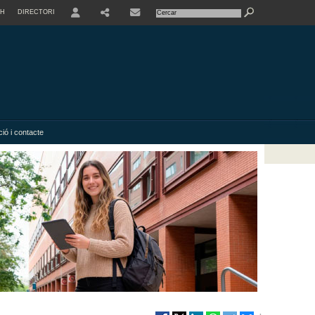
SH
DIRECTORI
USER
SHARE
ió i contacte