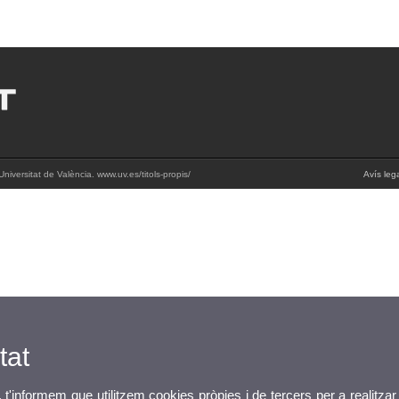
iversitat de València. www.uv.es/titols-propis/
Avís leg
tat
, t'informem que utilitzem cookies pròpies i de tercers per a realitzar