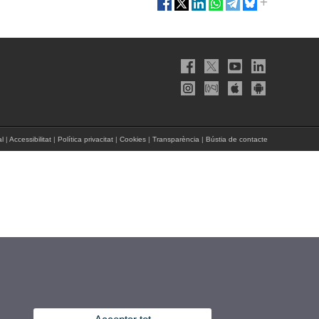
al
|
Accessibilitat
|
Política privacitat
|
Cookies
|
Transparència
|
Bústia de contacte