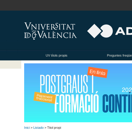
UV títols propis
Preguntes freqüe
Inici
>
Listado
> Titol propi