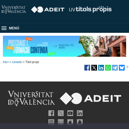
MENÚ
Inici
>
Listado
> Titol propi