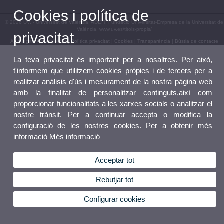
Cookies i política de
© 2026 UV. - Universitat de València. ADEIT, Fundació Universitat-Empresa de la Universitat de
València. www.uv.es/titols-propis/
privacitat
Avís legal
|
Accessibilitat
|
Política privacitat
|
Cookies
|
Transparència
|
Bústia de contacte
La teva privacitat és important per a nosaltres. Per això,
t'informem que utilitzem cookies pròpies i de tercers per a
realitzar anàlisis d'ús i mesurament de la nostra pàgina web
amb la finalitat de personalitzar continguts,així com
proporcionar funcionalitats a les xarxes socials o analitzar el
nostre trànsit. Per a continuar accepta o modifica la
configuració de les nostres cookies. Per a obtenir més
informació
Més informació
Acceptar tot
Rebutjar tot
Configurar cookies