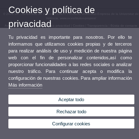
Cookies y política de
© 2026 UV. - Universitat de València. ADEIT, Fundació Universitat-Empresa de la Universitat de
València. www.uv.es/titulos-propios/
privacidad
Aviso legal
|
Accesibilidad
|
Política privacidad
|
Cookies
|
Transparencia
|
Bústia de contacte
Tu privacidad es importante para nosotros. Por ello te
informamos que utilizamos cookies propias y de terceros
para realizar análisis de uso y medición de nuestra página
web con el fin de personalizar contenidos,así como
proporcionar funcionalidades a las redes sociales o analizar
nuestro tráfico. Para continuar acepta o modifica la
configuración de nuestras cookies. Para ampliar información
Más información
Aceptar todo
Rechazar todo
Configurar cookies