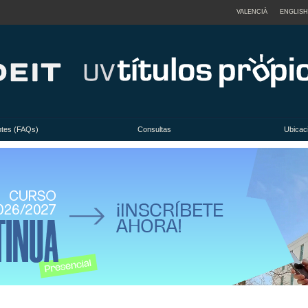
VALENCIÀ
ENGLISH
ntes (FAQs)
Consultas
Ubicac