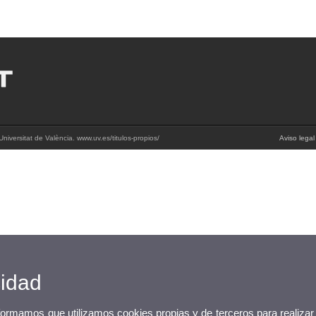
niversitat de València. www.uv.es/titulos-propios/
Aviso legal
cidad
nformamos que utilizamos cookies propias y de terceros para realizar