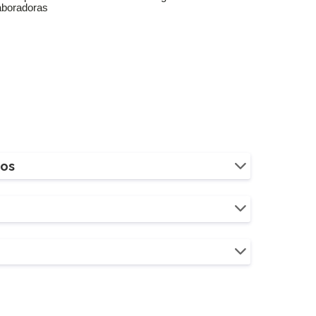
aboradoras
ios