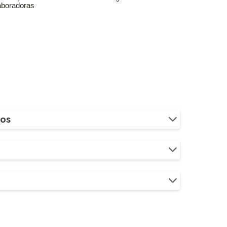
aboradoras
ios