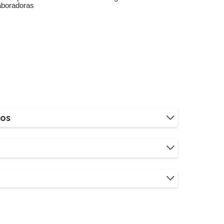
aboradoras
ios