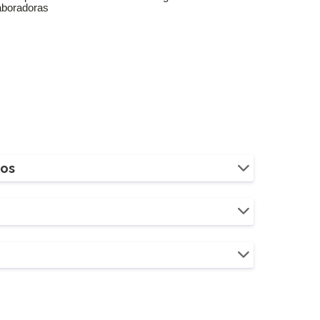
aboradoras
ios