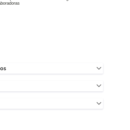
aboradoras
ios