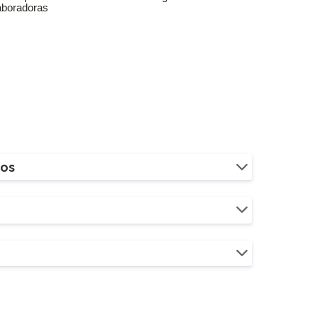
aboradoras
ios