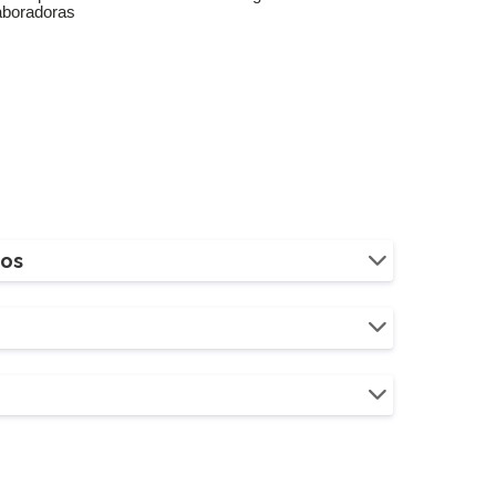
aboradoras
ios