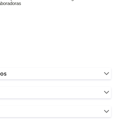
aboradoras
ios