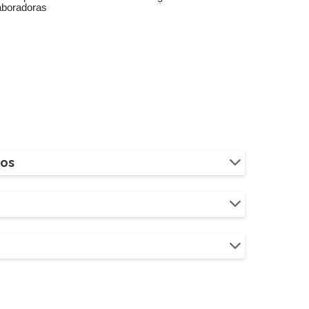
aboradoras
ios