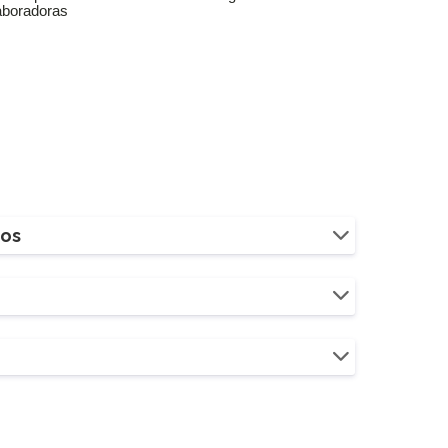
aboradoras
ios