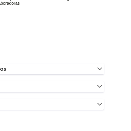
aboradoras
ios