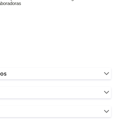
aboradoras
ios