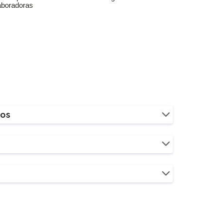
aboradoras
ios