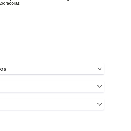
aboradoras
ios