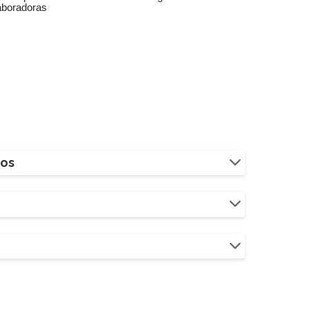
aboradoras
ios