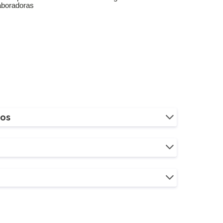
aboradoras
ios