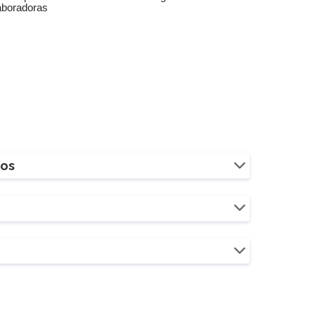
aboradoras
ios