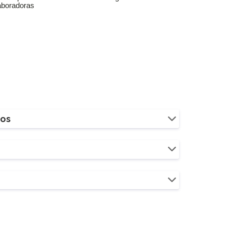
aboradoras
ios