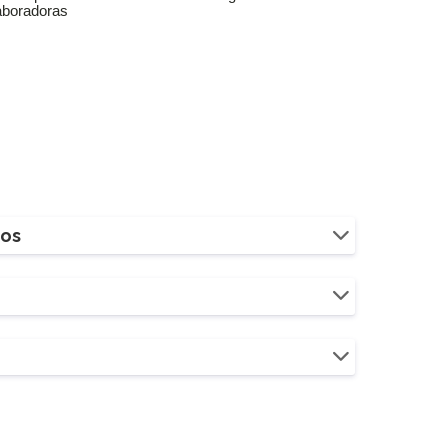
aboradoras
ios