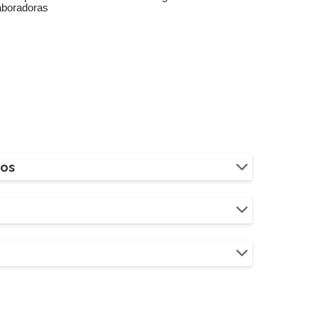
aboradoras
ios