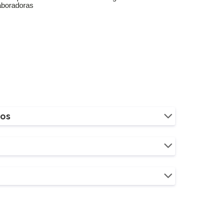
aboradoras
ios