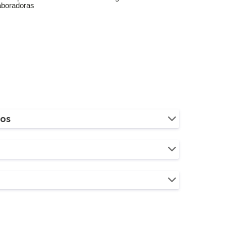
aboradoras
ios