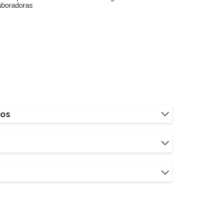
aboradoras
ios