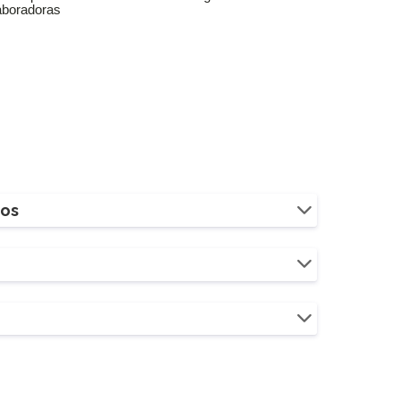
aboradoras
ios