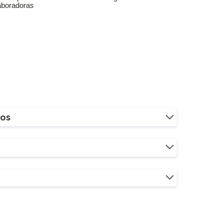
aboradoras
ios