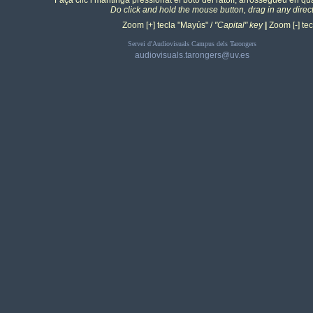
Faça clic i mantinga pressionat el botó del ratolí, arrossegueu en qua
Do click and hold the mouse button, drag in any direc
Zoom [+] tecla "Mayús" /
"Capital" key
|
Zoom [-] tecl
Servei d'Audiovisuals Campus dels Tarongers
audiovisuals.tarongers@uv.es