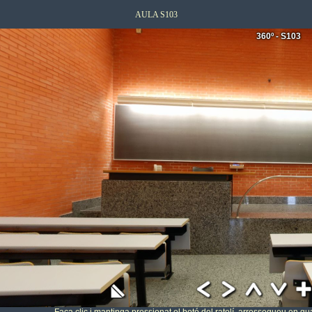
AULA S103
360º - S103