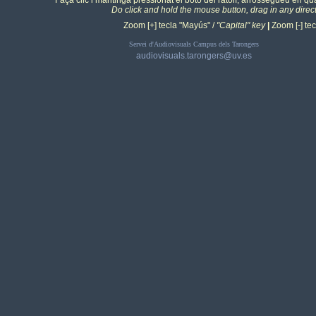
Faça clic i mantinga pressionat el botó del ratolí, arrossegueu en qua
Do click and hold the mouse button, drag in any direc
Zoom [+] tecla "Mayús" /
"Capital" key
|
Zoom [-] tecl
Servei d'Audiovisuals Campus dels Tarongers
audiovisuals.tarongers@uv.es