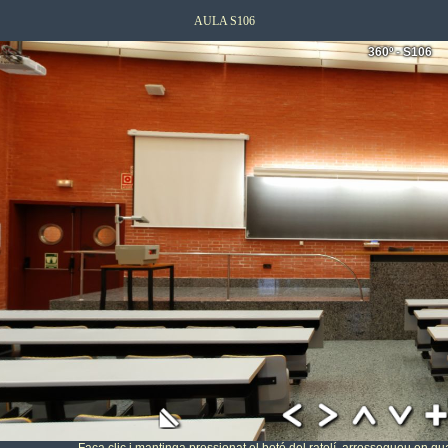
AULA S106
360º - S106