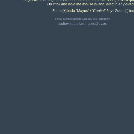
Faça clic i mantinga pressionat el botó del ratolí, arrossegueu en qua
Do click and hold the mouse button, drag in any direc
Zoom [+] tecla "Mayús" /
"Capital" key
|
Zoom [-] tecl
Servei d'Audiovisuals Campus dels Tarongers
audiovisuals.tarongers@uv.es