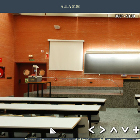
AULA S108
360º - S108