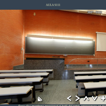
AULA S111
360º - S111