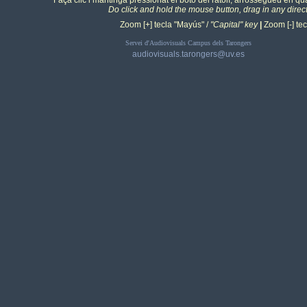
Faça clic i mantinga pressionat el botó del ratolí, arrossegueu en qua
Do click and hold the mouse button, drag in any direc
Zoom [+] tecla "Mayús" /
"Capital" key
|
Zoom [-] tecl
Servei d'Audiovisuals Campus dels Tarongers
audiovisuals.tarongers@uv.es