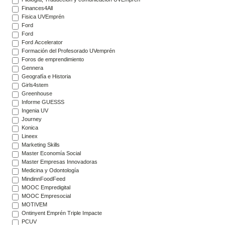
Finances4All
Fisica UVEmprén
Ford
Ford
Ford Accelerator
Formación del Profesorado UVemprén
Foros de emprendimiento
Gennera
Geografía e Historia
Girls4stem
Greenhouse
Informe GUESSS
Ingenia UV
Journey
Konica
Lineex
Marketing Skills
Master Economía Social
Master Empresas Innovadoras
Medicina y Odontología
MindinnFoodFeed
MOOC Empredigital
MOOC Empresocial
MOTIVEM
Ontinyent Emprén Triple Impacte
PCUV