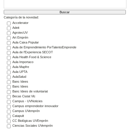
Categoría de la novedad:
Accelerator
Adeit
AgrotecUV
Art Emprén
Aula Caixa Popular
Aula de Emprendimiento PorTalentoEmprende
Aula de l'Experiencia SECOT
Aula Health Food & Science
Aula Importaco
Aula Mapfre
Aula UPTA
AulaSalud
Banc Idees
Banc Idees
Banc Idees de voluntariat
Becas Ciutat Vlc
Campus - UVNoticies
Campus emprendedor innovador
Campus UVemprén
Catapult
CC Biológicas UVEmprén
Ciencias Sociales UVemprén