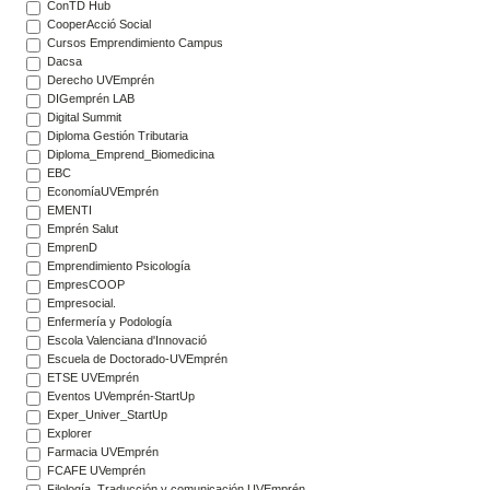
ConTD Hub
CooperAcció Social
Cursos Emprendimiento Campus
Dacsa
Derecho UVEmprén
DIGemprén LAB
Digital Summit
Diploma Gestión Tributaria
Diploma_Emprend_Biomedicina
EBC
EconomíaUVEmprén
EMENTI
Emprén Salut
EmprenD
Emprendimiento Psicología
EmpresCOOP
Empresocial.
Enfermería y Podología
Escola Valenciana d'Innovació
Escuela de Doctorado-UVEmprén
ETSE UVEmprén
Eventos UVemprén-StartUp
Exper_Univer_StartUp
Explorer
Farmacia UVEmprén
FCAFE UVemprén
Filología, Traducción y comunicación UVEmprén