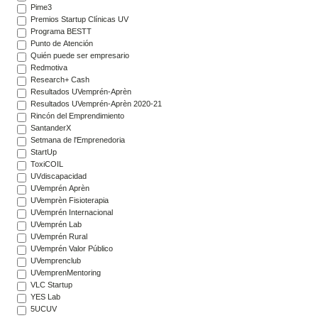
Pime3
Premios Startup Clínicas UV
Programa BESTT
Punto de Atención
Quién puede ser empresario
Redmotiva
Research+ Cash
Resultados UVemprén-Aprèn
Resultados UVemprén-Aprèn 2020-21
Rincón del Emprendimiento
SantanderX
Setmana de l'Emprenedoria
StartUp
ToxiCOIL
UVdiscapacidad
UVemprén Aprèn
UVemprèn Fisioterapia
UVemprén Internacional
UVemprén Lab
UVemprén Rural
UVemprén Valor Público
UVemprenclub
UVemprenMentoring
VLC Startup
YES Lab
5UCUV