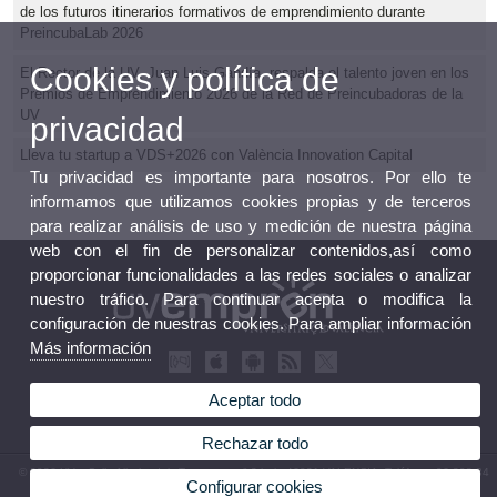
de los futuros itinerarios formativos de emprendimiento durante
PreincubaLab 2026
Cookies y política de
El Rector de la UV, Juan Luis Gandía, respalda el talento joven en los
Premios de Emprendimiento 2026 de la Red de Preincubadoras de la
UV
privacidad
Lleva tu startup a VDS+2026 con València Innovation Capital
Tu privacidad es importante para nosotros. Por ello te
informamos que utilizamos cookies propias y de terceros
para realizar análisis de uso y medición de nuestra página
web con el fin de personalizar contenidos,así como
proporcionar funcionalidades a las redes sociales o analizar
nuestro tráfico. Para continuar acepta o modifica la
configuración de nuestras cookies. Para ampliar información
Más información
Aceptar todo
Rechazar todo
© 2026 UV. - Calle Albalat dels Tarongers, nº 3 bajo 46021 VALENCIA. Teléfono: 96 398 34
Configurar cookies
72