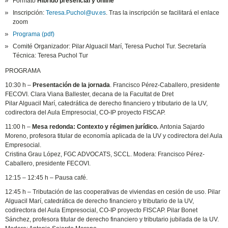
Formato
Híbrido presencial y online
Inscripción:
Teresa.Puchol@uv.es
. Tras la inscripción se facilitará el enlace
zoom
Programa (pdf)
Comité Organizador: Pilar Alguacil Marí, Teresa Puchol Tur. Secretaría
Técnica: Teresa Puchol Tur
PROGRAMA
10:30 h –
Presentación de la jornada
. Francisco Pérez-Caballero, presidente
FECOVI. Clara Viana Ballester, decana de la Facultat de Dret
Pilar Alguacil Marí, catedrática de derecho financiero y tributario de la UV,
codirectora del Aula Empresocial, CO-IP proyecto FISCAP.
11:00 h –
Mesa redonda: Contexto y régimen jurídico.
Antonia Sajardo
Moreno, profesora titular de economía aplicada de la UV y codirectora del Aula
Empresocial.
Cristina Grau López, FGC ADVOCATS, SCCL. Modera: Francisco Pérez-
Caballero, presidente FECOVI.
12:15 – 12:45 h – Pausa café.
12:45 h – Tributación de las cooperativas de viviendas en cesión de uso. Pilar
Alguacil Marí, catedrática de derecho financiero y tributario de la UV,
codirectora del Aula Empresocial, CO-IP proyecto FISCAP. Pilar Bonet
Sánchez, profesora titular de derecho financiero y tributario jubilada de la UV.