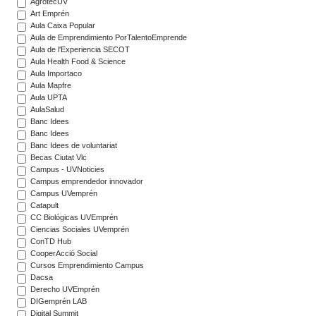
AgrotecUV
Art Emprén
Aula Caixa Popular
Aula de Emprendimiento PorTalentoEmprende
Aula de l'Experiencia SECOT
Aula Health Food & Science
Aula Importaco
Aula Mapfre
Aula UPTA
AulaSalud
Banc Idees
Banc Idees
Banc Idees de voluntariat
Becas Ciutat Vlc
Campus - UVNoticies
Campus emprendedor innovador
Campus UVemprén
Catapult
CC Biológicas UVEmprén
Ciencias Sociales UVemprén
ConTD Hub
CooperAcció Social
Cursos Emprendimiento Campus
Dacsa
Derecho UVEmprén
DIGemprén LAB
Digital Summit