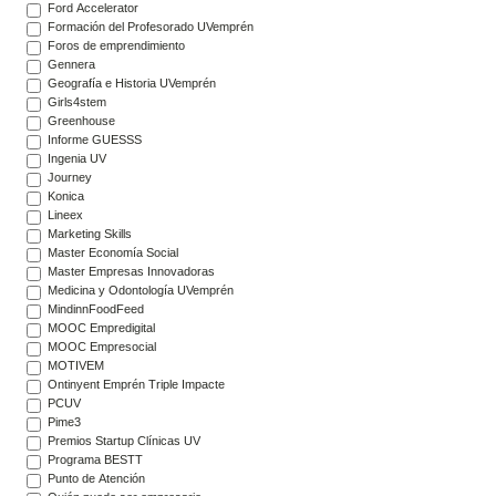
Ford Accelerator
Formación del Profesorado UVemprén
Foros de emprendimiento
Gennera
Geografía e Historia UVemprén
Girls4stem
Greenhouse
Informe GUESSS
Ingenia UV
Journey
Konica
Lineex
Marketing Skills
Master Economía Social
Master Empresas Innovadoras
Medicina y Odontología UVemprén
MindinnFoodFeed
MOOC Empredigital
MOOC Empresocial
MOTIVEM
Ontinyent Emprén Triple Impacte
PCUV
Pime3
Premios Startup Clínicas UV
Programa BESTT
Punto de Atención