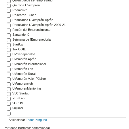
Quién puede ser empresario
Química UVemprén
Redmotiva
Research+ Cash
Resultados UVemprén-Aprèn
Resultados UVemprén-Aprèn 2020-21
Rincón del Emprendimiento
SantanderX
Setmana de l'Emprenedoria
StartUp
ToxiCOIL
UVdiscapacidad
UVemprén Aprèn
UVemprén Internacional
UVemprén Lab
UVemprén Rural
UVemprén Valor Público
UVemprenclub
UVemprenMentoring
VLC Startup
YES Lab
5UCUV
5ujunior
Seleccionar
Todos
Ninguno
Por fecha (formato: dd/mm/aaaa)