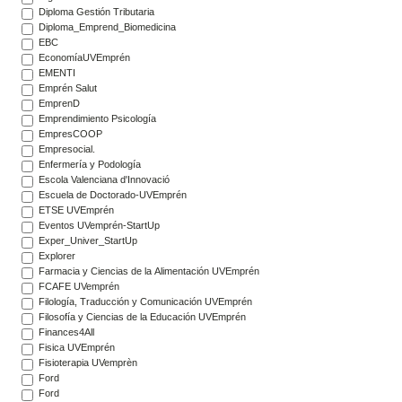
Diploma Gestión Tributaria
Diploma_Emprend_Biomedicina
EBC
EconomíaUVEmprén
EMENTI
Emprén Salut
EmprenD
Emprendimiento Psicología
EmpresCOOP
Empresocial.
Enfermería y Podología
Escola Valenciana d'Innovació
Escuela de Doctorado-UVEmprén
ETSE UVEmprén
Eventos UVemprén-StartUp
Exper_Univer_StartUp
Explorer
Farmacia y Ciencias de la Alimentación UVEmprén
FCAFE UVemprén
Filología, Traducción y Comunicación UVEmprén
Filosofía y Ciencias de la Educación UVEmprén
Finances4All
Fisica UVEmprén
Fisioterapia UVemprèn
Ford
Ford