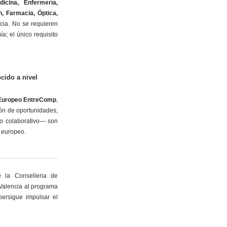
dicina, Enfermería,
n, Farmacia, Óptica,
cia. No se requieren
a; el único requisito
ido a nivel
Europeo EntreComp
,
ón de oportunidades,
ajo colaborativo— son
l europeo.
la Conselleria de
 Valencia al programa
ersigue impulsar el