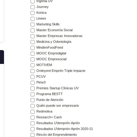
Ingenia UV
Journey
Konica
Lineex
Marketing Skills
Master Economía Social
Master Empresas Innovadoras
Medicina y Odontología
MindinnFoodFeed
MOOC Empredigital
MOOC Empresocial
MOTIVEM
Ontinyent Emprén Triple Impacte
PCUV
Pime3
Premios Startup Clínicas UV
Programa BESTT
Punto de Atención
Quién puede ser empresario
Redmotiva
Research+ Cash
Resultados UVemprén-Aprèn
Resultados UVemprén-Aprèn 2020-21
Rincón del Emprendimiento