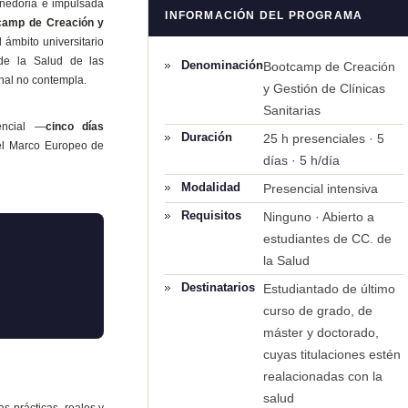
enedoria e impulsada
INFORMACIÓN DEL PROGRAMA
camp de Creación y
l ámbito universitario
de la Salud de las
Denominación
Bootcamp de Creación
onal no contempla.
y Gestión de Clínicas
Sanitarias
encial —
cinco días
Duración
25 h presenciales · 5
el Marco Europeo de
días · 5 h/día
Modalidad
Presencial intensiva
Requisitos
Ninguno · Abierto a
estudiantes de CC. de
la Salud
Destinatarios
Estudiantado de último
curso de grado, de
máster y doctorado,
cuyas titulaciones estén
realacionadas con la
salud
s prácticas, reales y