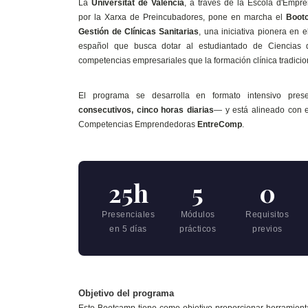
La
Universitat de València
, a través de la Escola d'Empr
por la Xarxa de Preincubadores, pone en marcha el
Boot
Gestión de Clínicas Sanitarias
, una iniciativa pionera en e
español que busca dotar al estudiantado de Ciencias 
competencias empresariales que la formación clínica tradici
El programa se desarrolla en formato intensivo pres
consecutivos, cinco horas diarias
— y está alineado con 
Competencias Emprendedoras
EntreComp
.
25h
5
0
Presenciales
Módulos
Requisitos
en 5 días
prácticos
previos
Objetivo del programa
Este Bootcamp tiene como objetivo proporcionar herramienta