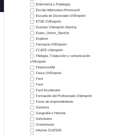
Enfermería y Podología
Escola Valenciana d'Innovació
Escuela de Doctorado-UVEmprén
ETSE UVEmprén
Eventos UVemprén-StartUp
Exper_Univer_StartUp
Explorer
Farmacia UVEmprén
FCAFE UVemprén
Filología, Traducción y comunicación
UVEmprén
Finances4All
Fisica UVEmprén
Ford
Ford
Ford Accelerator
Formación del Profesorado UVemprén
Foros de emprendimiento
Gennera
Geografía e Historia
Girls4stem
Greenhouse
Informe GUESSS