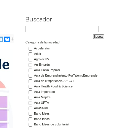
Buscador
Categoría de la novedad:
Accelerator
Adeit
AgrotecUV
Art Emprén
Aula Caixa Popular
Aula de Emprendimiento PorTalentoEmprende
Aula de l'Experiencia SECOT
Aula Health Food & Science
Aula Importaco
Aula Mapfre
Aula UPTA
AulaSalud
Banc Idees
Banc Idees
Banc Idees de voluntariat