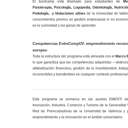
El bootcamp está diseñado para estudiantes de
Me
Fisioterapia, Psicología, Logopedia, Odontología, Nutrició
Podología, y titulaciones afines
de la Universitat de Valèn
conocimientos previos en gestión empresarial ni en economí
es la curiosidad y las ganas de aprender.
Competencias EntreCompUV: emprendimiento reconoc
europeo
Toda la estructura del programa está alineada con el
Marco 
lo que garantiza que las competencias adquiridas —detecci
alfabetización financiera, gestión de la incertidumbre, trab
reconocibles y transferibles en cualquier contexto profesiona
Este programa se enmarca en las ayudas EMENTI de 
Innovación, Industria, Comercio y Turismo de la Generalitat
Red de Preincubadoras de la Universitat de València y p
emprendimiento y la innovación en el ámbito universitario.