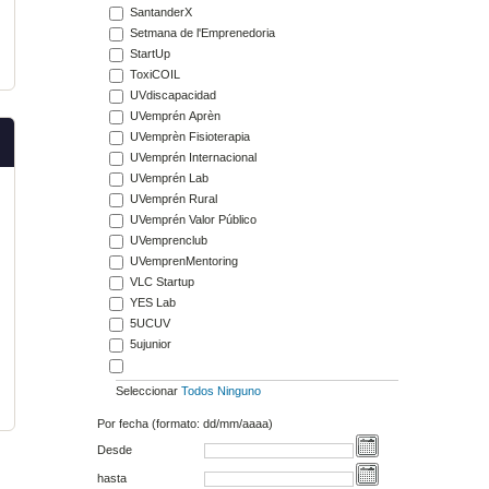
SantanderX
Setmana de l'Emprenedoria
StartUp
ToxiCOIL
UVdiscapacidad
UVemprén Aprèn
UVemprèn Fisioterapia
UVemprén Internacional
UVemprén Lab
UVemprén Rural
UVemprén Valor Público
UVemprenclub
UVemprenMentoring
VLC Startup
YES Lab
5UCUV
5ujunior
Seleccionar
Todos
Ninguno
Por fecha (formato: dd/mm/aaaa)
Desde
hasta