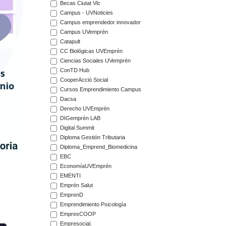
Becas Ciutat Vlc
Campus - UVNoticies
Campus emprendedor innovador
Campus UVemprén
Catapult
CC Biológicas UVEmprén
Ciencias Sociales UVemprén
ConTD Hub
CooperAcció Social
Cursos Emprendimiento Campus
Dacsa
Derecho UVEmprén
DIGemprén LAB
Digital Summit
Diploma Gestión Tributaria
Diploma_Emprend_Biomedicina
EBC
EconomíaUVEmprén
EMENTI
Emprén Salut
EmprenD
Emprendimiento Psicología
EmpresCOOP
Empresocial.