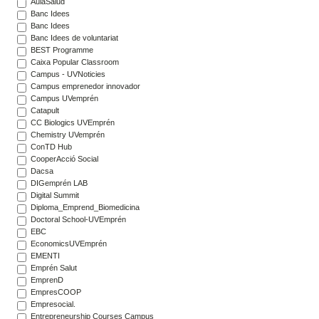
AulaSalud
Banc Idees
Banc Idees
Banc Idees de voluntariat
BEST Programme
Caixa Popular Classroom
Campus - UVNoticies
Campus emprenedor innovador
Campus UVemprén
Catapult
CC Biologics UVEmprén
Chemistry UVemprén
ConTD Hub
CooperAcció Social
Dacsa
DIGemprén LAB
Digital Summit
Diploma_Emprend_Biomedicina
Doctoral School-UVEmprén
EBC
EconomicsUVEmprén
EMENTI
Emprén Salut
EmprenD
EmpresCOOP
Empresocial.
Entrepreneurship Courses Campus