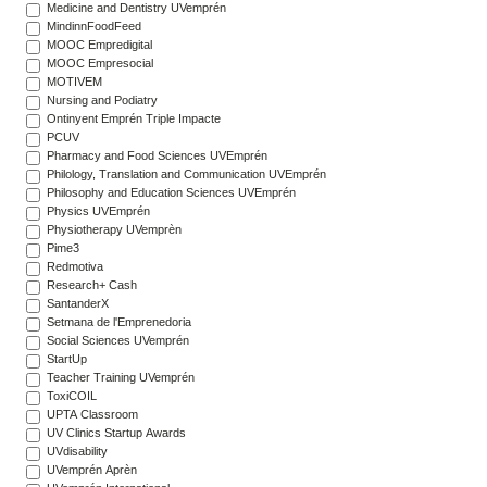
Medicine and Dentistry UVemprén
MindinnFoodFeed
MOOC Empredigital
MOOC Empresocial
MOTIVEM
Nursing and Podiatry
Ontinyent Emprén Triple Impacte
PCUV
Pharmacy and Food Sciences UVEmprén
Philology, Translation and Communication UVEmprén
Philosophy and Education Sciences UVEmprén
Physics UVEmprén
Physiotherapy UVemprèn
Pime3
Redmotiva
Research+ Cash
SantanderX
Setmana de l'Emprenedoria
Social Sciences UVemprén
StartUp
Teacher Training UVemprén
ToxiCOIL
UPTA Classroom
UV Clinics Startup Awards
UVdisability
UVemprén Aprèn