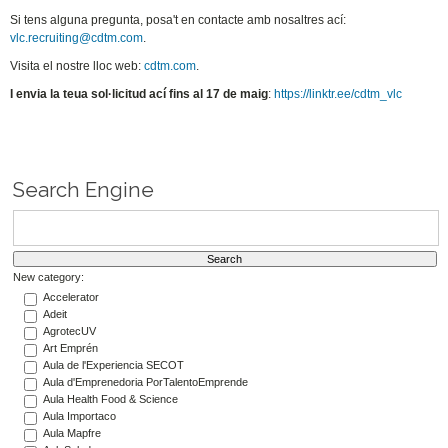
Si tens alguna pregunta, posa't en contacte amb nosaltres ací:
vlc.recruiting@cdtm.com
.
Visita el nostre lloc web:
cdtm.com
.
I envia la teua sol·licitud ací fins al 17 de maig
:
https://linktr.ee/cdtm_vlc
Search Engine
New category:
Accelerator
Adeit
AgrotecUV
Art Emprén
Aula de l'Experiencia SECOT
Aula d'Emprenedoria PorTalentoEmprende
Aula Health Food & Science
Aula Importaco
Aula Mapfre