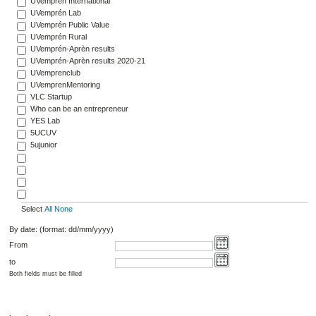
UVemprén International
UVemprén Lab
UVemprén Public Value
UVemprén Rural
UVemprén-Aprèn results
UVemprén-Aprèn results 2020-21
UVemprenclub
UVemprenMentoring
VLC Startup
Who can be an entrepreneur
YES Lab
5UCUV
5ujunior
Select
All
None
By date: (format: dd/mm/yyyy)
From
to
Both fields must be filled