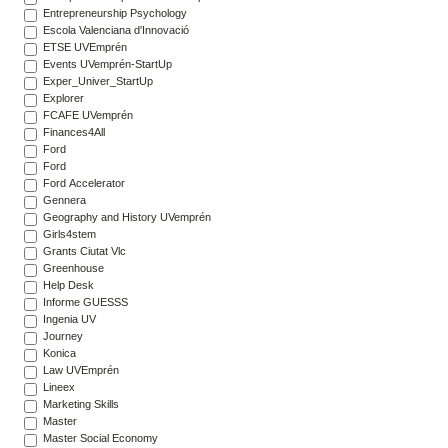
Entrepreneurship Psychology
Escola Valenciana d'Innovació
ETSE UVEmprén
Events UVemprén-StartUp
Exper_Univer_StartUp
Explorer
FCAFE UVemprén
Finances4All
Ford
Ford
Ford Accelerator
Gennera
Geography and History UVemprén
Girls4stem
Grants Ciutat Vlc
Greenhouse
Help Desk
Informe GUESSS
Ingenia UV
Journey
Konica
Law UVEmprén
Lineex
Marketing Skills
Master
Master Social Economy