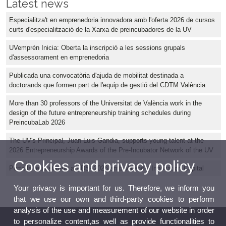
Latest news
Especialitza't en emprenedoria innovadora amb l'oferta 2026 de cursos
curts d'especialització de la Xarxa de preincubadores de la UV
UVemprén Inicia: Oberta la inscripció a les sessions grupals
d'assessorament en emprenedoria
Publicada una convocatòria d'ajuda de mobilitat destinada a
doctorands que formen part de l'equip de gestió del CDTM València
More than 30 professors of the Universitat de València work in the
design of the future entrepreneurship training schedules during
PreincubaLab 2026
The UV's Principal, Juan Luis Gandia, supports young talent at the
2026 Entrepreneurship Awards of the Pre-Incubator Network of the UV
Cookies and privacy policy
Porta la teua startup a VDS+2026 amb València Innovation Capital
Your privacy is important for us. Therefore, we inform you
that we use our own and third-party cookies to perform
analysis of the use and measurement of our website in order
to personalize content,as well as provide functionalities to