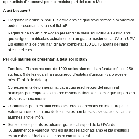
oportunitats d'intercanvi per a completar part del curs a Munic.
A qui busquen?
Programa interdisciplinari: Els estudiants de qualsevol formació acadèmica
poden presentar la seua sol·licitud!
Requisits de sol·licitud: Poden presentar la seua sol·licitud els estudiants
que estiguen matriculats actualment en un grau o màster en la UV o la UPV.
Els estudiants de grau han d'haver completat 160 ECTS abans de l'inici
oficial del curs.
Per què hauries de presentar la teua sol·licitud?
Funciona: Els nostres més de 1000 antics alumnes han fundat més de 250
startups, 9 de les quals han aconseguit l'estatus d'unicorn (valorades en
més d'1 bilió de dólars).
Coneixements de primera mà: cada curs resol reptes del món real
plantejats per empreses, amb professionals líders del sector que impartixen
els seus coneixements.
Oportunitats per a establir contactes: crea connexions en tota Europa i a
València, i uneix-te a una de les nostres nombroses associacions d'antics
alumnes a tot el món.
Sense costos per als estudiants: gràcies al suport de la GVA i de
l'Ajuntament de València, tots els gastos relacionats amb el pla d'estudis
estan coberts. Uneix-te a la nostra comunitat ara!