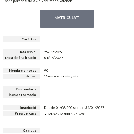
per a personal de la Universitat de València
MATRICULA'T
Caràcter
Data d'inici
29/09/2026
Data de finalització
01/06/2027
Nombre d'hores
90
Horari
* Veure en continguts
Destinataris
Tipus de formació
Inscripció
Des de 01/06/2026 fins al 31/01/2027
Preu del curs
PTGAS/PDI/PI: 321.60€
Campus