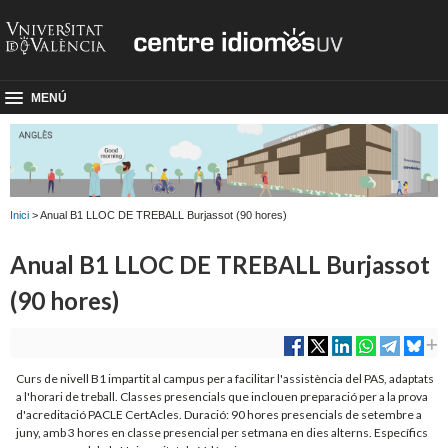
MENÚ
Inici
> Anual B1 LLOC DE TREBALL Burjassot (90 hores)
Anual B1 LLOC DE TREBALL Burjassot
(90 hores)
Curs de nivell B1 impartit al campus per a facilitar l'assistència del PAS, adaptats
a l'horari de treball. Classes presencials que inclouen preparació per a la prova
d'acreditació PACLE CertAcles. Duració: 90 hores presencials de setembre a
juny, amb 3 hores en classe presencial per setmana en dies alterns. Específics