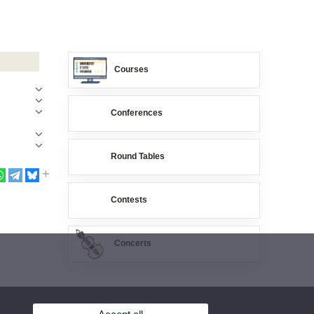
Courses
Conferences
t-pandèmia”
conseguir
Round Tables
Contests
Concerts