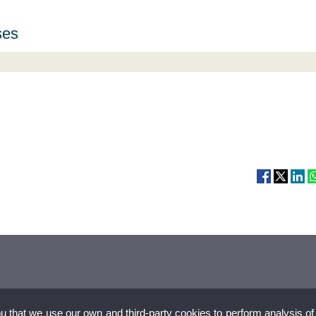
ses
 “Educar en l’ecofeminisme: igualtat de gènere i sostenibilitat en l’aula”
A: “Comunicar la sostenibilitat en temps de pandèmia”
AT: “Economia, prosperitat i límits ecològics. De la competitivitat a l’ajuda mútua”
Els ODS en perspectiva crítica. Nous pactes per assolir-los en una nova realitat pos
grans reptes dels drets humans, la pau, la justícia i la lluita contra corrupció per a a
llor”
ou that we use our own and third-party cookies to perform analysis of