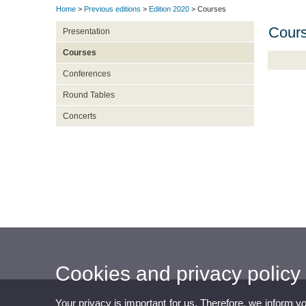
Home
>
Previous editions
>
Edition 2020
> Courses
Cour
Presentation
Courses
Conferences
PERSONES:
Round Tables
EL PLANET
PROSPERIT
Concerts
PACTES: “
PAU: “Els 
un món mi
Cookies and privacy policy
Your privacy is important for us. Therefore, we inform y