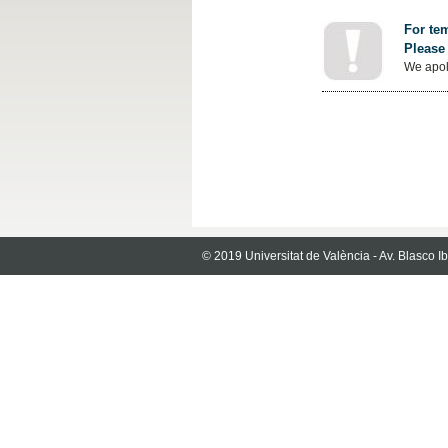
For tem
Please 
We apol
© 2019 Universitat de València - Av. Blasco 