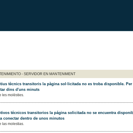
ENIMIENTO - SERVIDOR EN MANTENIMENT
ius tècnics transitoris la pàgina sol·licitada no es troba disponible. Per 
tar dins d'uns minuts
 les molèsties.
ivos técnicos transitorios la página solicitada no se encuentra disponib
 a conectar dentro de unos minutos
 las molestias.