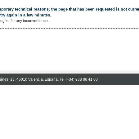
porary technical reasons, the page that has been requested is not curren
try again in a few minutes.
ogize for any inconvenience.
Ibáñez, 13. 46010 Valencia. España. Tel (+34) 963 86 41 00