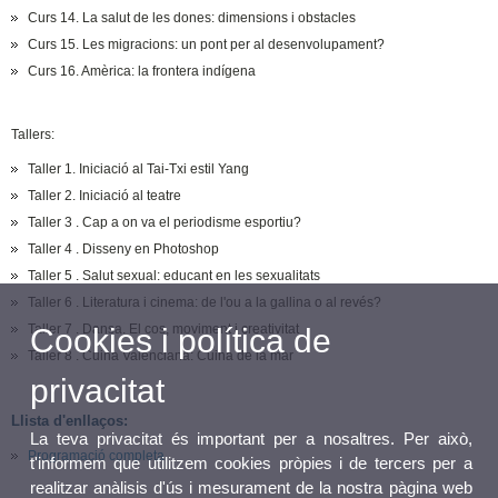
Curs 14. La salut de les dones: dimensions i obstacles
Curs 15. Les migracions: un pont per al desenvolupament?
Curs 16. Amèrica: la frontera indígena
Tallers:
Taller 1. Iniciació al Tai-Txi estil Yang
Taller 2. Iniciació al teatre
Taller 3 . Cap a on va el periodisme esportiu?
Taller 4 . Disseny en Photoshop
Taller 5 . Salut sexual: educant en les sexualitats
Taller 6 . Literatura i cinema: de l'ou a la gallina o al revés?
Taller 7 . Dansa. El cos, moviment i creativitat
Cookies i política de
Taller 8 . Cuina Valenciana: Cuina de la mar
privacitat
Llista d'enllaços:
La teva privacitat és important per a nosaltres. Per això,
Programació completa
t'informem que utilitzem cookies pròpies i de tercers per a
realitzar anàlisis d'ús i mesurament de la nostra pàgina web